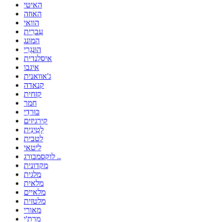
האיטי
האוזה
הוואי
עִברִית
המונג
הוּנגָרִי
איסלנדית
איגבו
ג'אוואנית
קנאדה
קזחית
חמר
כּוּרדִי
קירגיזים
לָטִינִית
לטבית
ליטאי
לוקסמבורג ..
מקדונית
מלגית
מלאית
מלאיים
מלטזית
מאורי
מרת'י