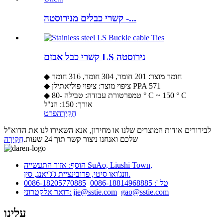
קשרי כבלים מנירוסטה -...
קשרי כבל אבזם LS נירוסטה
◆ חומר מוצר: 201 חומר, 304 חומר, 316 חומר
◆ ציפוי מוצר: ציפוי פוליאתילן PPA 571
◆ טמפרטורת עבודה: טבילה -80 ° C ~ 150 ° C
אורך: 150: הנ"ל
חֲקִירָה
פרט
לבירורים אודות המוצרים שלנו או מחירון, אנא השאירו לנו את הדוא"ל
שלכם ואנחנו ניצור קשר תוך 24 שעות.
חֲקִירָה
הוסף: אזור התעשייה SuAo, Liushi Town,
וונג'ואו סיטי, פרובינציית ג'ג'יאנג, סין.
טל ': 0086-18814968885
0086-18205770885
gao@sstie.com
דואר אלקטרוני: jie@sstie.com
עלינו