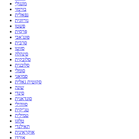
מוֹנגוֹלִי
בורמזי
נפאלית
נורווגית
פשטו
פַּרסִית
פונג'אבי
סרבית
סזוטו
סינהלה
סלובקית
סלובנית
סומלי
סמואני
סקוטית גאלית
שונה
סינדי
סונדאנית
סווהילי
טג'יקית
טמילית
טלוגו
תאילנדי
אוקראינית
אורדו