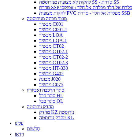
להקות לא מצופות מנירוסטה SS - סדרת SS
סדרת SSP פלדת אל-חלד מפלדת אל-חלד / אפוקסי
להקות מצופות PVC מפלדת אל חלד - סדרת SSB
מוצר מכונה מנירוסטה
מכשיר C001
מכשיר C001-1
מכשיר LQA
מכשיר LQA-1
מכשיר CT02
מכשיר CT02-1
מכשיר CT02-2
מכשיר CT02-3
מכשיר HT-338
מכשיר G402
מכונת J020
מכשיר C075
סוגר הרכבה ואביזריו
סוגר כבל HL
סוגר כבל QL
מהדק נירוסטה
מהדק KZ נירוסטה
מהדק נירוסטה KL
עלינו
חֲדָשׁוֹת
וִידֵאוֹ