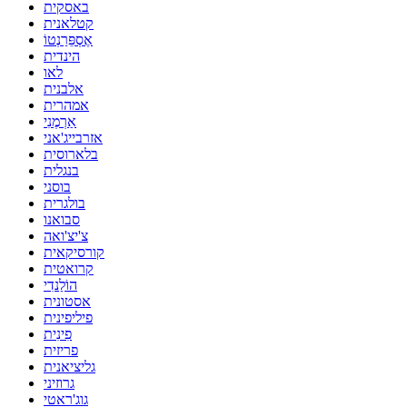
באסקית
קטלאנית
אֶסְפֵּרַנְטוֹ
הינדית
לאו
אלבנית
אמהרית
אַרְמֶנִי
אזרבייג'אני
בלארוסית
בנגלית
בוסני
בולגרית
סבואנו
צ'יצ'ואה
קורסיקאית
קרואטית
הוֹלַנדִי
אסטונית
פיליפינית
פִינִית
פריזית
גליציאנית
גרוזיני
גוג'ראטי